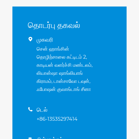
தொடர்பு தகவல்
முகவரி

சென் ஹாங்சின்
தொழிற்சாலை கட்டிடம் 2,
காடியன் வளர்ச்சி மண்டலம்,
லியான்ஷா ஷாங்லியாங்
கிராமம், டான்சாவோ டவுன்,
ஃபோஷன் குவாங்டாங் சீனா
டெல்

+86-13535297414
