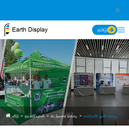
தமிழ்
வீடு
தயாரிப்புகள்
கடற்கரை கொடி
கண்ணீர் துளி கொடி