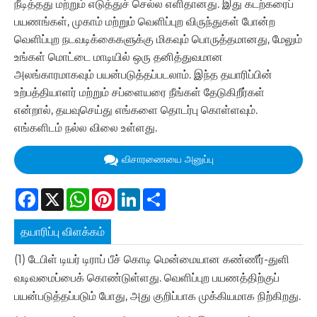
நீடித்தது மற்றும் எடுத்துச் செல்ல எளிதானது. இது கடற்கரைப்
பயணங்கள், முகாம் மற்றும் வெளிப்புற விருந்துகள் போன்ற
வெளிப்புற நடவடிக்கைகளுக்கு மிகவும் பொருத்தமானது, மேலும்
உங்கள் மொட்டை மாடியில் ஒரு தனித்துவமான
அலங்காரமாகவும் பயன்படுத்தப்படலாம். இந்த தயாரிப்பின்
உற்பத்தியாளர் மற்றும் சப்ளையரை நீங்கள் தேடுகிறீர்கள்
என்றால், தயவுசெய்து எங்களை தொடர்பு கொள்ளவும்.
எங்களிடம் நல்ல விலை உள்ளது.
விசாரணையை அனுப்பு
Facebook
X
WhatsApp
Pinterest
LinkedIn
Share
தயாரிப்பு விளக்கம்
(1) டேபிள் டியர் டிராப் பீச் கொடி மென்மையான கண்ணீர்-துளி
வடிவமைப்பைக் கொண்டுள்ளது. வெளிப்புற பயணத்திற்குப்
பயன்படுத்தப்படும் போது, ​​அது குறிப்பாக முக்கியமாக நிற்கிறது.