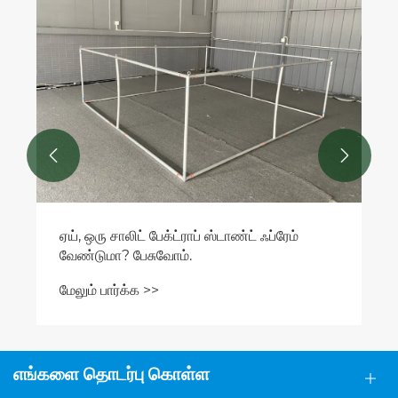


ஏய், ஒரு சாலிட் பேக்ட்ராப் ஸ்டாண்ட் ஃப்ரேம்
வேண்டுமா? பேசுவோம்.
மேலும் பார்க்க >>
எங்களை தொடர்பு கொள்ள