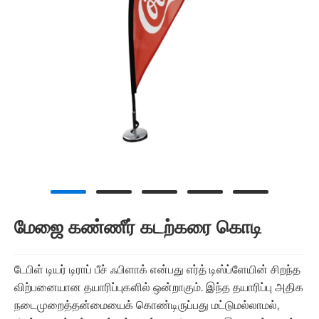
மேஜை கண்ணீர் கடற்கரை கொடி
டேபிள் டியர் டிராப் பீச் ஃபிளாக் என்பது எர்த் டிஸ்ப்ளேயின் சிறந்த
விற்பனையான தயாரிப்புகளில் ஒன்றாகும். இந்த தயாரிப்பு அதிக
நடைமுறைத்தன்மையைக் கொண்டிருப்பது மட்டுமல்லாமல்,