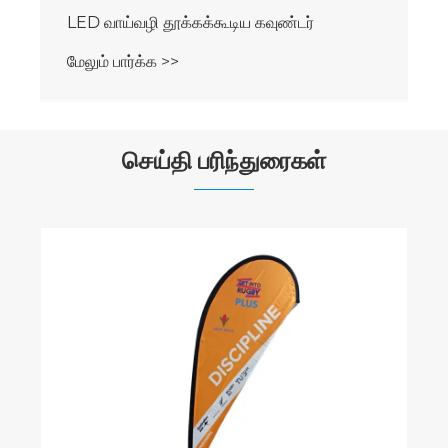
எல்இடி சுற்று தூக்கக்கூடிய கவுண்டர்
மேலும் பார்க்க >>
செய்தி பரிந்துரைகள்
ஏய், ஒரு சாலிட் பேக்ட்ராப் ஸ்டாண்ட் ஃப்ரேம்
வேண்டுமா? பேசுவோம்.
மேலும் பார்க்க >>