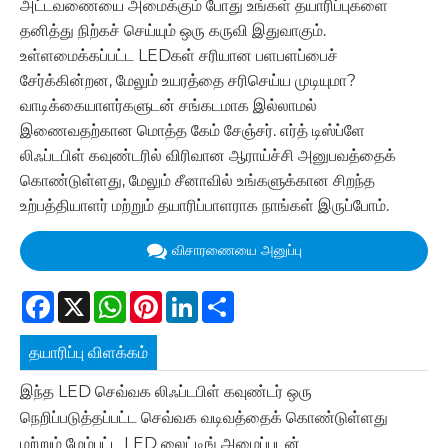
அட்டவணையை அமைக்கும் போது உங்கள் தயாரிப்புகளை
தனித்து நிற்கச் செய்யும் ஒரு கருவி இதுவாகும்.
உள்ளமைக்கப்பட்ட LEDகள் சரியான பளபளப்பைச்
சேர்க்கின்றன, மேலும் உயரத்தை சரிசெய்ய முடியுமா?
வாடிக்கையாளர்களுடன் சங்கடமாக இல்லாமல்
இணைவதற்கான மொத்த கேம் சேஞ்சர். எர்த் டிஸ்ப்ளே
லிஃப்டபிள் கவுண்டரில் விரிவான ஆராய்ச்சி அனுபவத்தைக்
கொண்டுள்ளது, மேலும் சீனாவில் உங்களுக்கான சிறந்த
உற்பத்தியாளர் மற்றும் தயாரிப்பாளராக நாங்கள் இருப்போம்.
விசாரணையை அனுப்பு
Facebook
X
WhatsApp
Pinterest
LinkedIn
Share
தயாரிப்பு விளக்கம்
இந்த LED செவ்வக லிஃப்டபிள் கவுண்டர் ஒரு
நெறிப்படுத்தப்பட்ட செவ்வக வடிவத்தைக் கொண்டுள்ளது
மற்றும் மேம்பட்ட LED லைட்டிங் அமைப்புடன்