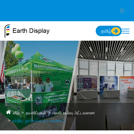
தமிழ்
வீடு
தயாரிப்புகள்
பதவி உயர்வு அட்டவணை
எல்இடி தூக்கக்கூடிய கவுண்டர்