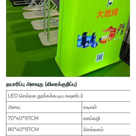
தயாரிப்பு அளவுரு (விவரக்குறிப்பு)
LED செவ்வக தூக்கக்கூடிய கவுண்டர்
அளவு
வடிவம்
70*40*97CM
வாய்வழி
80*40*97CM
செவ்வகம்