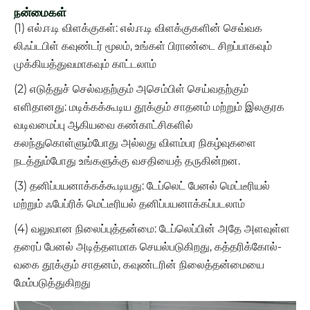
நன்மைகள்
(1) எல்.ஈ.டி விளக்குகள்: எல்.ஈ.டி விளக்குகளின் செவ்வக
லிஃப்டபிள் கவுண்டர் மூலம், உங்கள் பிராண்டை சிறப்பாகவும்
முக்கியத்துவமாகவும் காட்டலாம்
(2) எடுத்துச் செல்வதற்கும் அசெம்பிள் செய்வதற்கும்
எளிதானது: மடிக்கக்கூடிய தூக்கும் சாதனம் மற்றும் இலகுரக
வடிவமைப்பு ஆகியவை கண்காட்சிகளில்
கலந்துகொள்ளும்போது அல்லது விளம்பர நிகழ்வுகளை
நடத்தும்போது உங்களுக்கு வசதியைத் தருகின்றன.
(3) தனிப்பயனாக்கக்கூடியது: டேப்லெட் பேனல் மெட்டீரியல்
மற்றும் ஃபேப்ரிக் மெட்டீரியல் தனிப்பயனாக்கப்படலாம்
(4) வலுவான நிலைப்புத்தன்மை: டேப்லெப்பின் அதே அளவுள்ள
தரைப் பேனல் அடித்தளமாக செயல்படுகிறது, கத்தரிக்கோல்-
வகை தூக்கும் சாதனம், கவுண்டரின் நிலைத்தன்மையை
மேம்படுத்துகிறது