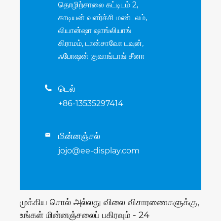
தொழிற்சாலை கட்டிடம் 2,
காடியன் வளர்ச்சி மண்டலம்,
லியான்ஷா ஷாங்லியாங்
கிராமம், டான்சாவோ டவுன்,
ஃபோஷன் குவாங்டாங் சீனா
டெல்

+86-13535297414
மின்னஞ்சல்

jojo@ee-display.com
முக்கிய சொல் அல்லது விலை விசாரணைகளுக்கு,
உங்கள் மின்னஞ்சலைப் பகிரவும் - 24