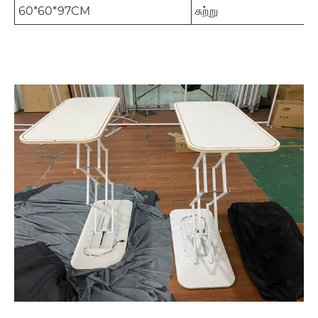
60*60*97CM
சுற்று