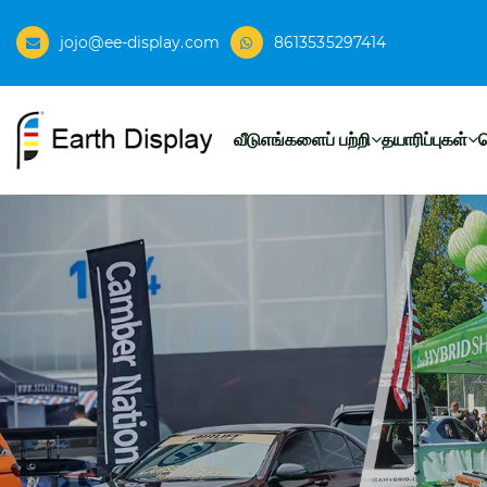
jojo@ee-display.com
8613535297414
வீடு
எங்களைப் பற்றி
தயாரிப்புகள்
ச