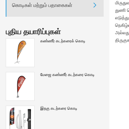
மிருது
கொடிகள் மற்றும் பதாகைகள்

துணி த
எடுத்த
நெகிழ்
புதிய தயாரிப்புகள்
அல்லது
திருகு
கண்ணீர் கடற்கரைக் கொடி
மேஜை கண்ணீர் கடற்கரை கொடி
இறகு கடற்கரை கொடி