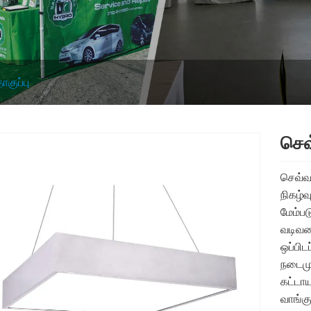
ொகுப்பு
செவ
செவ்வக
நிகழ்வ
மேம்ப
வடிவமை
ஒப்பிட
நடைமு
கட்டாய
வாங்கு