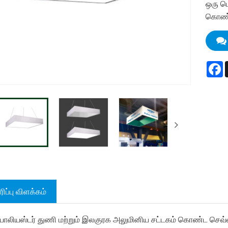
ஒரு ப
கொண்ட
F
ிப்பு விளக்கம்
 பாலியஸ்டர் துணி மற்றும் இலகுரக அலுமினிய சட்டகம் கொண்ட செவ்வ