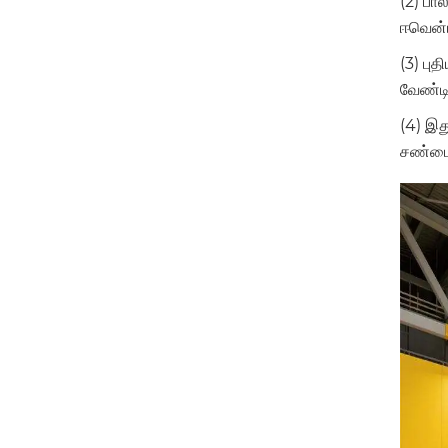
(2) பா
ஈவென்ட
(3) பு
வேண்ட
(4) இத
சண்டைய