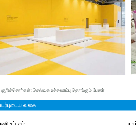
குறிச்சொற்கள்: செவ்வக உச்சவரம்பு தொங்கும் பேனர்
டர்புடைய வகை
னணி சட்டகம்
வ