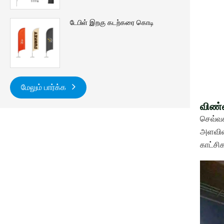
டேபிள் இறகு கடற்கரை கொடி
மேலும் பார்க்க
விண்
செவ்வக
அளவிலா
காட்சி