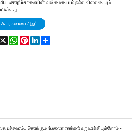
ெரிய தொழிற்சாலையின் வலிமையையும் நல்ல விலையையும்
ுள்ளது.
விசாரணையை அனுப்பு
acebook
X
WhatsApp
Pinterest
LinkedIn
Share
க உச்சவரம்பு தொங்கும் பேனரை நாங்கள் உருவாக்கியுள்ளோம் -