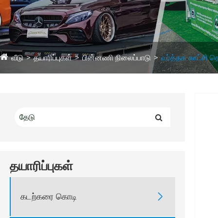
வீடு
தயாரிப்புகள்
பின்னணி நிலைப்பாடு
வர்த்தக காட்சி த
தயாரிப்புகள்
கடற்கரை கொடி
