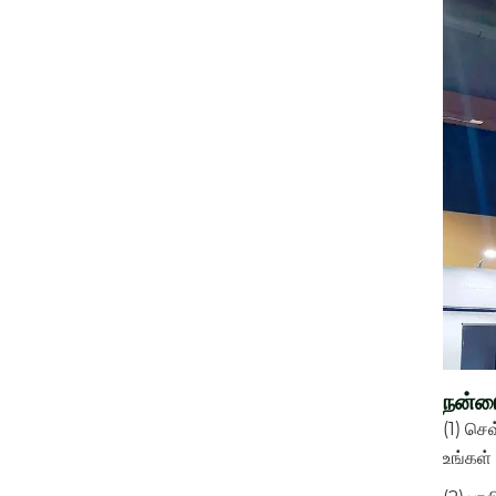
நன்ம
(1) செ
உங்கள்