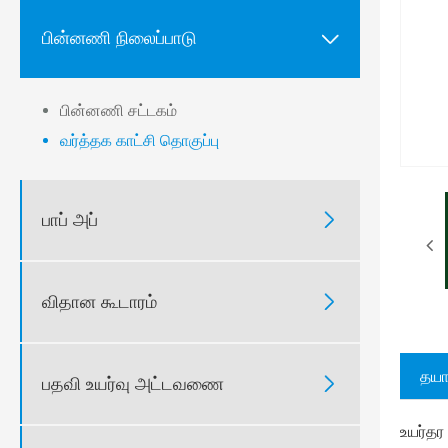
பின்னணி நிலைப்பாடு

பின்னணி சட்டகம்
வர்த்தக காட்சி தொகுப்பு
பாப் அப்

விதான கூடாரம்

தயார
பதவி உயர்வு அட்டவணை

உயர்தர