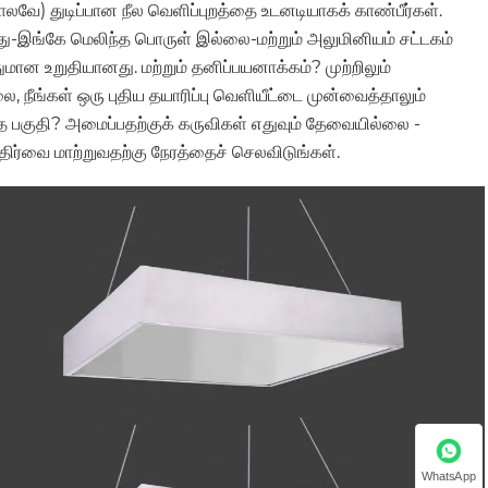
ோலவே) துடிப்பான நீல வெளிப்புறத்தை உடனடியாகக் காண்பீர்கள்.
-இங்கே மெலிந்த பொருள் இல்லை-மற்றும் அலுமினியம் சட்டகம்
ான உறுதியானது. மற்றும் தனிப்பயனாக்கம்? முற்றிலும்
நீங்கள் ஒரு புதிய தயாரிப்பு வெளியீட்டை முன்வைத்தாலும்
ந்த பகுதி? அமைப்பதற்குக் கருவிகள் எதுவும் தேவையில்லை -
 அதிர்வை மாற்றுவதற்கு நேரத்தைச் செலவிடுங்கள்.
WhatsApp