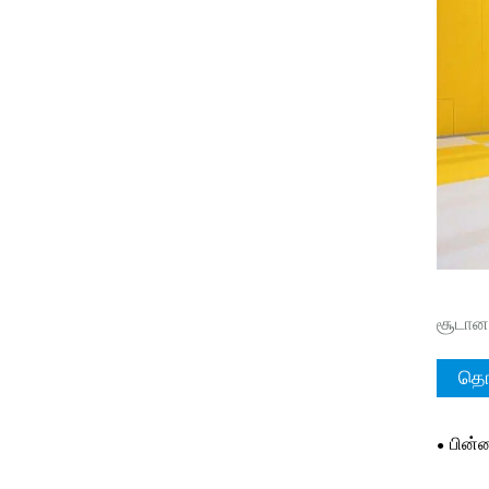
சூடான 
தொ
பின்